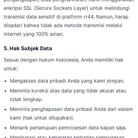
enkripsi SSL (Secure Sockets Layer) untuk melindungi
transmisi data sensitif di platform rr44. Namun, harap
disadari bahwa tidak ada metode transmisi melalui
internet yang 100% aman.
5. Hak Subjek Data
Sesuai dengan hukum Indonesia, Anda memiliki hak
untuk:
Mengakses data pribadi Anda yang kami simpan.
Meminta koreksi atas data yang tidak akurat atau
tidak lengkap.
Meminta penghapusan data pribadi Anda dari sistem
kami (hak untuk dilupakan).
Menarik persetujuan pemrosesan data kapan saja.
Membatasi atau keberatan terhadap pemrosesan