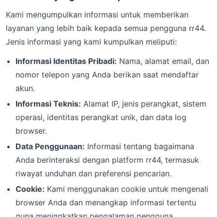
Kami mengumpulkan informasi untuk memberikan
layanan yang lebih baik kepada semua pengguna rr44.
Jenis informasi yang kami kumpulkan meliputi:
Informasi Identitas Pribadi:
Nama, alamat email, dan
nomor telepon yang Anda berikan saat mendaftar
akun.
Informasi Teknis:
Alamat IP, jenis perangkat, sistem
operasi, identitas perangkat unik, dan data log
browser.
Data Penggunaan:
Informasi tentang bagaimana
Anda berinteraksi dengan platform rr44, termasuk
riwayat unduhan dan preferensi pencarian.
Cookie:
Kami menggunakan cookie untuk mengenali
browser Anda dan menangkap informasi tertentu
guna meningkatkan pengalaman pengguna.