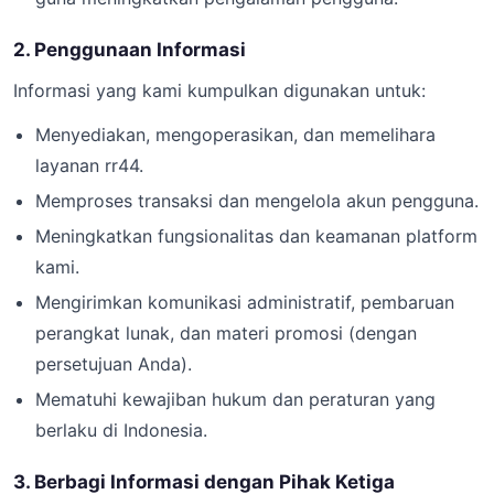
2. Penggunaan Informasi
Informasi yang kami kumpulkan digunakan untuk:
Menyediakan, mengoperasikan, dan memelihara
layanan rr44.
Memproses transaksi dan mengelola akun pengguna.
Meningkatkan fungsionalitas dan keamanan platform
kami.
Mengirimkan komunikasi administratif, pembaruan
perangkat lunak, dan materi promosi (dengan
persetujuan Anda).
Mematuhi kewajiban hukum dan peraturan yang
berlaku di Indonesia.
3. Berbagi Informasi dengan Pihak Ketiga