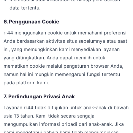
data tertentu.
6. Penggunaan Cookie
rr44 menggunakan cookie untuk memahami preferensi
Anda berdasarkan aktivitas situs sebelumnya atau saat
ini, yang memungkinkan kami menyediakan layanan
yang ditingkatkan. Anda dapat memilih untuk
mematikan cookie melalui pengaturan browser Anda,
namun hal ini mungkin memengaruhi fungsi tertentu
pada platform kami.
7. Perlindungan Privasi Anak
Layanan rr44 tidak ditujukan untuk anak-anak di bawah
usia 13 tahun. Kami tidak secara sengaja
mengumpulkan informasi pribadi dari anak-anak. Jika
kami mengetahui bahwa kami telah mengumpulkan