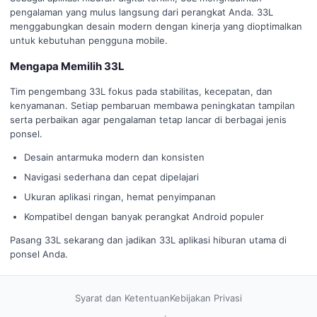
pengalaman yang mulus langsung dari perangkat Anda. 33L
menggabungkan desain modern dengan kinerja yang dioptimalkan
untuk kebutuhan pengguna mobile.
Mengapa Memilih 33L
Tim pengembang 33L fokus pada stabilitas, kecepatan, dan
kenyamanan. Setiap pembaruan membawa peningkatan tampilan
serta perbaikan agar pengalaman tetap lancar di berbagai jenis
ponsel.
Desain antarmuka modern dan konsisten
Navigasi sederhana dan cepat dipelajari
Ukuran aplikasi ringan, hemat penyimpanan
Kompatibel dengan banyak perangkat Android populer
Pasang 33L sekarang dan jadikan 33L aplikasi hiburan utama di
ponsel Anda.
Syarat dan Ketentuan
Kebijakan Privasi